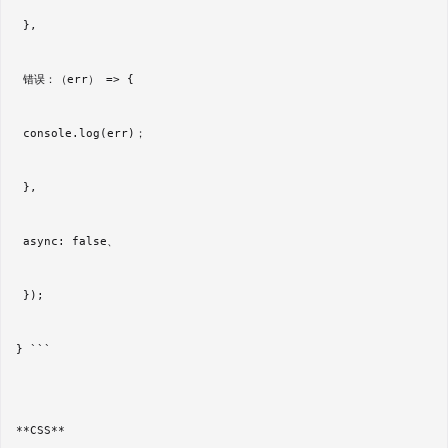
 },  

 错误：（err） => {  

 console.log(err)；  

 },  

 async: false、  

 });  

} ```

**CSS**
