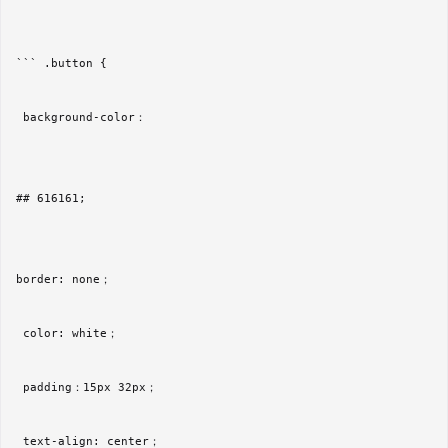
``` .button {  

 background-color： 

## 616161;

border: none；  

 color: white；  

 padding：15px 32px；  

 text-align: center；  
