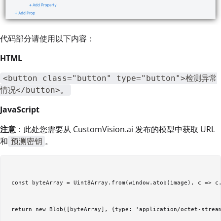
代码部分请使用以下内容：
HTML
<button class="button" type="button">检测异常
情况</button>。
JavaScript
注意
：此处您需要从 CustomVision.ai 发布的模型中获取 URL
和
。
预测密钥
 const byteArray = Uint8Array.from(window.atob(image), c => c.
 return new Blob([byteArray], {type: 'application/octet-stream