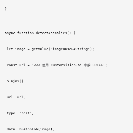
} 

async function detectAnomalies() {  

 let image = getValue("imageBase64String")；  

 const url = '<<< 使用 CustomVision.ai 中的 URL>>'；  

 $.ajax({  

 url: url、  

 type: 'post'、  

 data: b64toblob(image)、  
