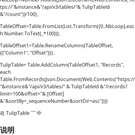
tps://"&instance&"/api/v3/tables/"& TulipTableId
&"/count"))/100)、
TableOffset=Table.FromList(List.Transform({0..NbLoop},eac
h Number.ToText(_*100)))、
TableOffset1=Table.RenameColumns(TableOffset,
{{"Column1", "Offset"}})、
TulipTable= Table.AddColumn(TableOffset1, "Records",
each
Table.FromRecords(Json.Document(Web.Contents("https://
"&instance&"/api/v3/tables/" & TulipTableId &"/records?
limit=100&offset="& [Offset]
&"&sortBy=_sequenceNumber&sortDir=asc"))))
在 TulipTable ```` 中
说明