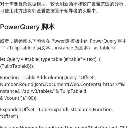
对于需要复杂数据模型、较长刷新频率和较广覆盖范围的分析，
可使用此方法将郁金香数据置于领导者的头脑中。
PowerQuery 脚本
或者，请参阅以下包含在 PowerBI 模板中的 PowerQuery 脚本
````（TulipTableId 为文本，instance 为文本） as table=>
let Query = #table( type table [#"table" = text], {
{TulipTableId}})、
Function = Table.AddColumn(Query, "Offset",
Number.Round(Json.Document(Web.Contents("https://"&i
nstance&"/api/v3/tables/"& TulipTableId
&"/count"))/100))、
ExpandedOffset =Table.ExpandListColumn(Function,
"Offset")、
NbLoop=Number.Round(Json.Document(Web.Contents("ht