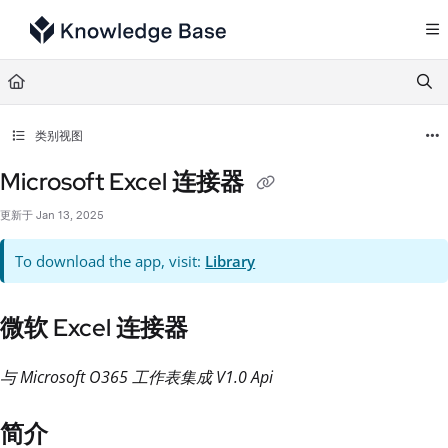
Documentation Index
Fetch the complete documentation index at:
https://support.tulip.co/llms.txt
Use this file to discover all available pages before exploring further.
类别视图
Microsoft Excel 连接器
更新于
Jan 13, 2025
To download the app, visit:
Library
微软 Excel 连接器
与 Microsoft O365 工作表集成 V1.0 Api
简介