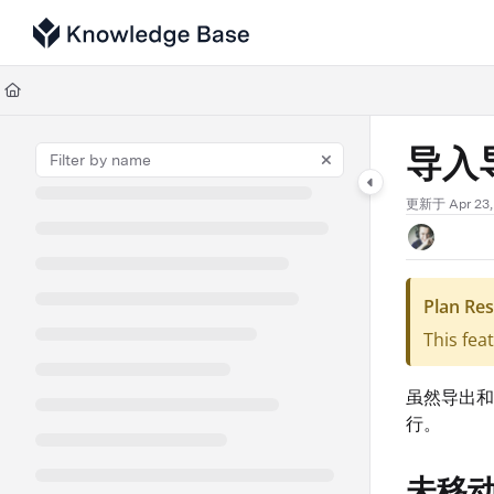
Documentation Index
Fetch the complete documentation index at:
https://support.tulip.co/llms
Use this file to discover all available pages before exploring further.
导入导
更新于
Apr 23
Plan Res
This fea
虽然导出和
行。
未移