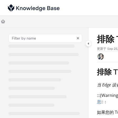
Documentation Index
Fetch the complete documentation index at:
https://support.tulip.co/llms
Use this file to discover all available pages before exploring further.
排除 
更新于
Sep 25
排除 T
当 Edge
:::(Warn
息
::：
如果您的 