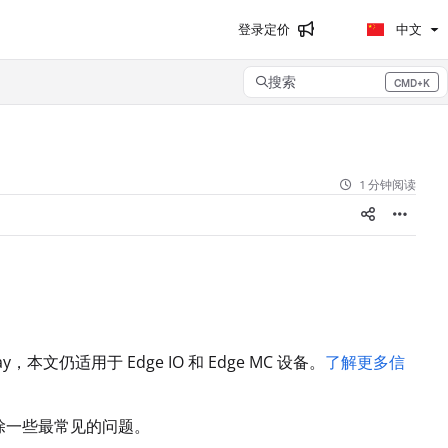
登录
定价
中文
搜索
CMD+K
Press CMD+K to open search
1 分钟阅读
teway，本文仍适用于 Edge IO 和 Edge MC 设备。
了解更多信
排除一些最常见的问题。