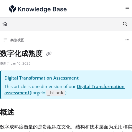
Documentation Index
Fetch the complete documentation index at:
https://support.tulip.co/llms.txt
Use this file to discover all available pages before exploring further.
类别视图
数字化成熟度
更新于
Jan 10, 2025
Digital Transformation Assessment
This article is one dimension of our
Digital Transformation
assessment
{target=
}.
_blank
概述
数字成熟度衡量的是贵组织在文化、结构和技术层面为采用和实