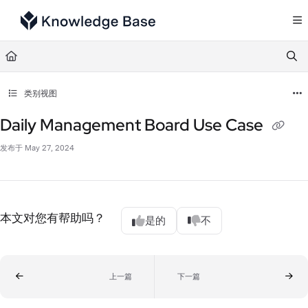
Documentation Index
Fetch the complete documentation index at:
https://support.tulip.co/llms.txt
Use this file to discover all available pages before exploring further.
类别视图
Daily Management Board Use Case
发布于 May 27, 2024
本文对您有帮助吗？
是的
不
上一篇
下一篇