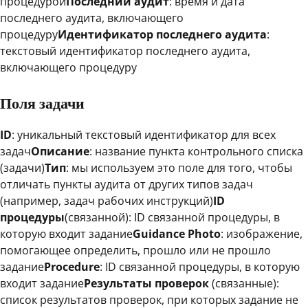
процедурой
Последний аудит
: время и дата
последнего аудита, включающего
процедуру
Идентификатор последнего аудита
:
текстовый идентификатор последнего аудита,
включающего процедуру
Поля задачи
ID
: уникальный текстовый идентификатор для всех
задач
Описание
: название пункта контрольного списка
(задачи)
Тип
: мы используем это поле для того, чтобы
отличать пункты аудита от других типов задач
(например, задач рабочих инструкций)
ID
процедуры
(связанной): ID связанной процедуры, в
которую входит задание
Guidance Photo
: изображение,
помогающее определить, прошло или не прошло
задание
Procedure
: ID связанной процедуры, в которую
входит задание
Результаты проверок
(связанные):
список результатов проверок, при которых задание не