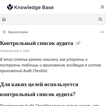
Documentation Index
Fetch the complete documentation index at:
https://support.tulip.co/llms.txt
Use this file to discover all available pages before exploring further.
Вид категории
Контрольный список аудита
Обновлено
Nov 3, 2023
В этой статье кратко описано, как устроены и
построены таблицы и приложения, входящие в состав
приложений Audit Checklist.
Для каких целей используется
контрольный список аудита?
Приложения Audit Checklist можно использовать для