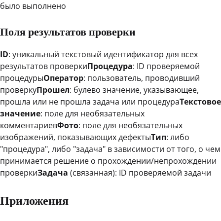
было выполнено
Поля результатов проверки
ID
: уникальный текстовый идентификатор для всех
результатов проверки
Процедура
: ID проверяемой
процедуры
Оператор
: пользователь, проводивший
проверку
Прошел
: булево значение, указывающее,
прошла или не прошла задача или процедура
Текстовое
значение
: поле для необязательных
комментариев
Фото
: поле для необязательных
изображений, показывающих дефекты
Тип
: либо
"процедура", либо "задача" в зависимости от того, о чем
принимается решение о прохождении/непрохождении
проверки
Задача
(связанная): ID проверяемой задачи
Приложения