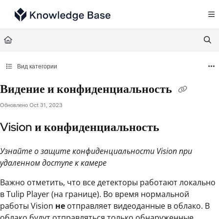
Documentation Index
Fetch the complete documentation index at:
https://support.tulip.co/llms.txt
Use this file to discover all available pages before exploring further.
Вид категории
Видение и конфиденциальность
Обновлено
Oct 31, 2023
Vision и конфиденциальность
Узнайте о защите конфиденциальности Vision при
удаленном доступе к камере
Важно отметить, что все детекторы работают локально
в Tulip Player (на границе). Во время нормальной
работы Vision
не
отправляет видеоданные в облако. В
облако будут отправляться только обнаруженные