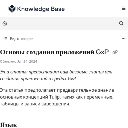
Documentation Index
Fetch the complete documentation index at:
https://support.tulip.co/llms.txt
Use this file to discover all available pages before exploring further.
Вид категории
Основы создания приложений GxP
Обновлено
Jan 24, 2024
Эта статья предоставит вам базовые знания для
создания приложений в средах GxP.
Эта статья предполагает предварительное знание
основных концепций Tulip, таких как переменные,
таблицы и записи завершения.
Язык