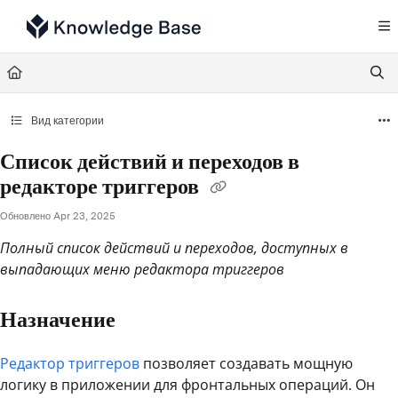
Documentation Index
Fetch the complete documentation index at:
https://support.tulip.co/llms.txt
Use this file to discover all available pages before exploring further.
Вид категории
Список действий и переходов в
редакторе триггеров
Обновлено
Apr 23, 2025
Полный список действий и переходов, доступных в
выпадающих меню редактора триггеров
Назначение
Редактор триггеров
позволяет создавать мощную
логику в приложении для фронтальных операций. Он