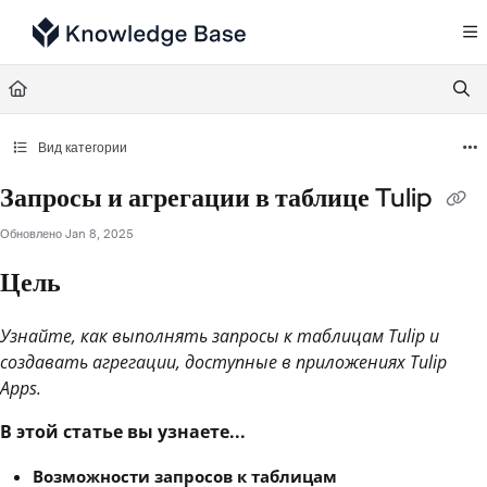
Documentation Index
Fetch the complete documentation index at:
https://support.tulip.co/llms.txt
Use this file to discover all available pages before exploring further.
Вид категории
Запросы и агрегации в таблице Tulip
Обновлено
Jan 8, 2025
Цель
Узнайте, как выполнять запросы к таблицам Tulip и
создавать агрегации, доступные в приложениях Tulip
Apps.
В этой статье вы узнаете...
Возможности запросов к таблицам