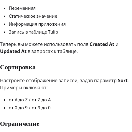
Переменная
Статическое значение
Информация приложения
Запись в таблице Tulip
Теперь вы можете использовать поля
Created At
и
Updated At
в запросах к таблице.
Сортировка
Настройте отображение записей, задав параметр
Sort
.
Примеры включают:
от A до Z / от Z до A
от 0 до 9 / от 9 до 0
Ограничение