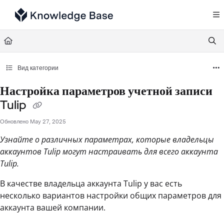
Documentation Index
Fetch the complete documentation index at:
https://support.tulip.co/llms.txt
Use this file to discover all available pages before exploring further.
Вид категории
Настройка параметров учетной записи
Tulip
Обновлено
May 27, 2025
Узнайте о различных параметрах, которые владельцы
аккаунтов Tulip могут настраивать для всего аккаунта
Tulip.
В качестве владельца аккаунта Tulip у вас есть
несколько вариантов настройки общих параметров для
аккаунта вашей компании.