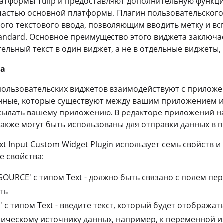
атформы Tulip и предоставляют дополнительную функци
частью основной платформы. Плагин пользовательского
ого текстового ввода, позволяющим вводить метку и вс
Standard. Основное преимущество этого виджета заключа
ельный текст в один виджет, а не в отдельные виджеты
ка
ользовательских виджетов взаимодействуют с приложен
ные, которые существуют между вашим приложением и в
ылать вашему приложению. В редакторе приложений на
акже могут быть использованы для отправки данных в 
xt Input Custom Widget Plugin использует семь свойств 
 свойства:
SOURCE' с типом Text - должно быть связано с полем пе
ть
L' с типом Text - введите текст, который будет отобража
ическому источнику данных, например, к переменной и