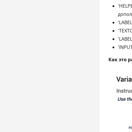
'HELP
допол
'LABE
'TEXT
'LABE
'INPU
Как это 