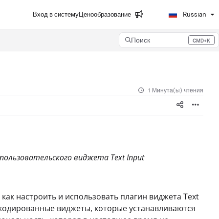
Вход в систему
Ценообразование
Russian
Поиск
CMD+K
Press CMD+K to open search
1 Минута(ы) чтения
пользовательского виджета Text Input
, как настроить и использовать плагин виджета Text
о кодированные виджеты, которые устанавливаются