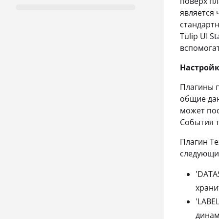
поверх пл
является 
стандартн
Tulip UI 
вспомогат
Настрой
Плагины п
общие дан
может пос
События т
Плагин Te
следующие
'DATA
храни
'LABE
динам