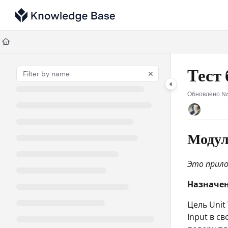
Documentation Index
Fetch the complete documentation index at:
https://support.tulip.co/llms
Use this file to discover all available pages before exploring further.
Тест 
Обновлено
No
Модул
Это прило
Назначе
Цель Unit
Input в с