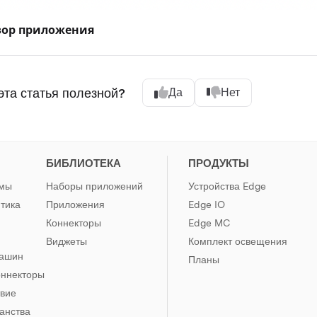
зор приложения
эта статья полезной?
Да
Нет
БИБЛИОТЕКА
ПРОДУКТЫ
рмы
Наборы приложений
Устройства Edge
тика
Приложения
Edge IO
Коннекторы
Edge MC
Виджеты
Комплект освещения
машин
Планы
оннекторы
твие
анства