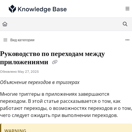
Documentation Index
Fetch the complete documentation index at:
https://support.tulip.co/llms.txt
Use this file to discover all available pages before exploring further.
Вид категории
Руководство по переходам между
приложениями
Обновлено
May 27, 2025
Объяснение переходов в триггерах
Многие триггеры в приложениях завершаются
переходом. В этой статье рассказывается о том, как
работают переходы, о возможностях переходов и о том,
чего следует ожидать при выполнении переходов.
WARNING