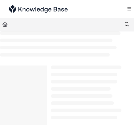
Documentation Index
Fetch the complete documentation index at:
https://support.tulip.co/llms.txt
Use this file to discover all available pages before exploring further.