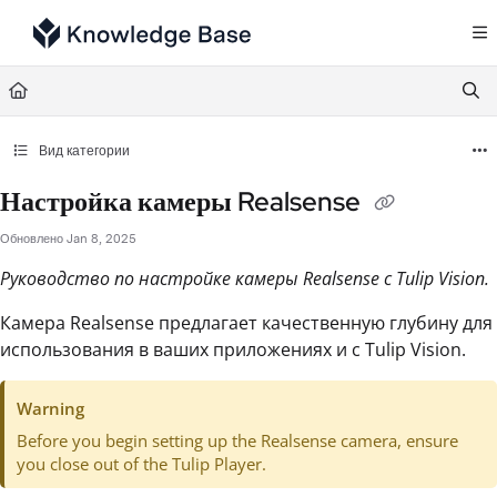
Documentation Index
Fetch the complete documentation index at:
https://support.tulip.co/llms.txt
Use this file to discover all available pages before exploring further.
Вид категории
Настройка камеры Realsense
Обновлено
Jan 8, 2025
Руководство по настройке камеры Realsense с Tulip Vision.
Камера Realsense предлагает качественную глубину для
использования в ваших приложениях и с Tulip Vision.
Warning
Before you begin setting up the Realsense camera, ensure
you close out of the Tulip Player.