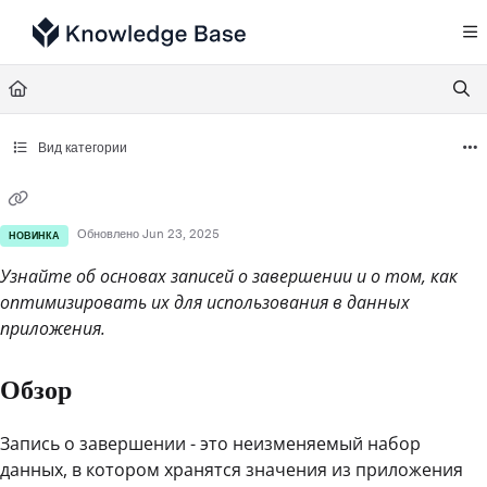
Documentation Index
Fetch the complete documentation index at:
https://support.tulip.co/llms.txt
Use this file to discover all available pages before exploring further.
Вид категории
Обновлено
Jun 23, 2025
НОВИНКА
Узнайте об основах записей о завершении и о том, как
оптимизировать их для использования в данных
приложения.
Обзор
Запись о завершении - это неизменяемый набор
данных, в котором хранятся значения из приложения