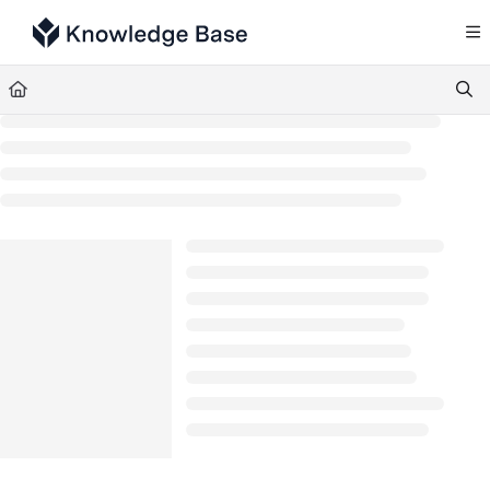
Documentation Index
Fetch the complete documentation index at:
https://support.tulip.co/llms.txt
Use this file to discover all available pages before exploring further.