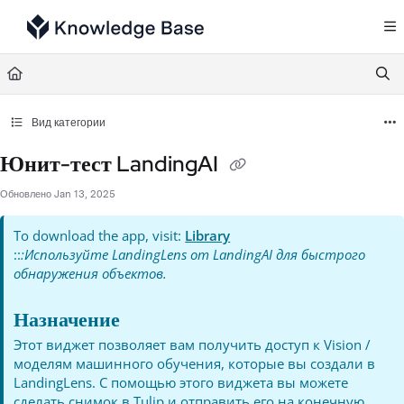
Documentation Index
Fetch the complete documentation index at:
https://support.tulip.co/llms.txt
Use this file to discover all available pages before exploring further.
Вид категории
Юнит-тест LandingAI
Обновлено
Jan 13, 2025
To download the app, visit:
Library
::
:Используйте LandingLens от LandingAI для быстрого
обнаружения объектов.
Назначение
Этот виджет позволяет вам получить доступ к Vision /
моделям машинного обучения, которые вы создали в
LandingLens. С помощью этого виджета вы можете
сделать снимок в Tulip и отправить его на конечную