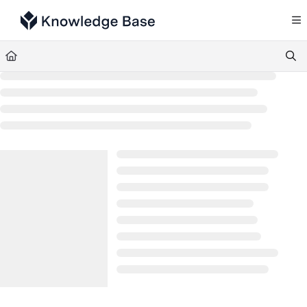
Documentation Index
Fetch the complete documentation index at:
https://support.tulip.co/llms.txt
Use this file to discover all available pages before exploring further.