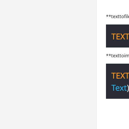
**texttof
**texttoi