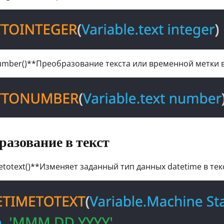
umber()**Преобразование текста или временной метки 
разование в текст
etotext()**Изменяет заданный тип данных datetime в те