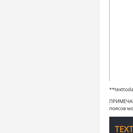
**texttod
ПРИМЕЧАН
поясов м