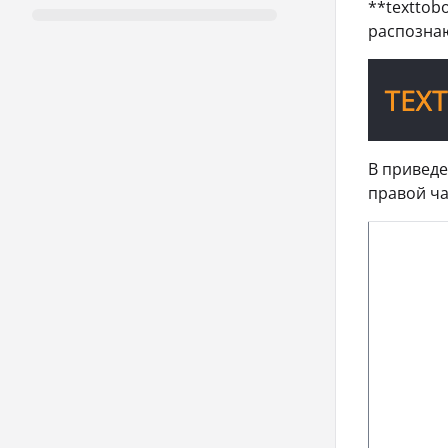
**texttobo
распознаютс
В приведе
правой ча