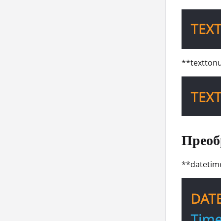
**textton
Преоб
**datetim