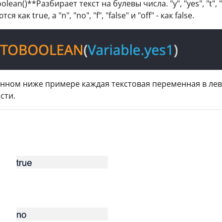
olean()**Разбирает текст на булевы числа. "y", "yes", "t"
я как true, а "n", "no", "f", "false" и "off" - как false.
нном ниже примере каждая текстовая переменная в лев
сти.