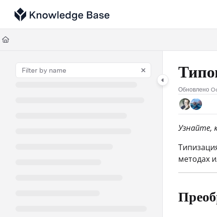
Documentation Index
Fetch the complete documentation index at:
https://support.tulip.co/llms
Use this file to discover all available pages before exploring further.
Типо
Обновлено
Oc
Узнайте, 
Типизация
методах и
Преоб