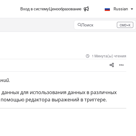
Вход в систему
Ценообразование
Russian
Поиск
CMD+K
Press CMD+K to open search
1 Минута(ы) чтения
ний.
п данных для использования данных в различных
с помощью редактора выражений в триггере.