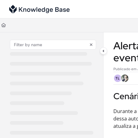
Documentation Index
Fetch the complete documentation index at:
https://support.tulip.co/llms
Use this file to discover all available pages before exploring further.
Aler
even
Publicado em 
TL
Cenár
Durante a 
dessa auto
atualiza a