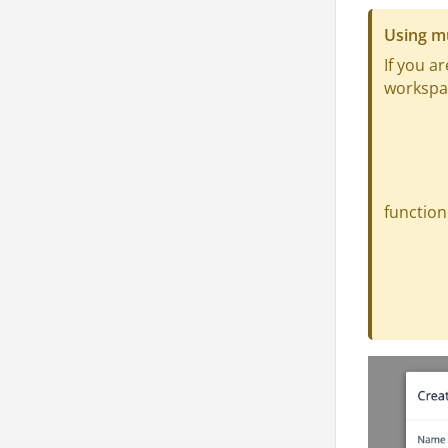
Using m
If you a
workspac
function