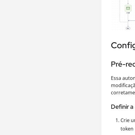
Confi
Pré-req
Essa autom
modificaçã
corretamen
Definir 
Crie u
token 