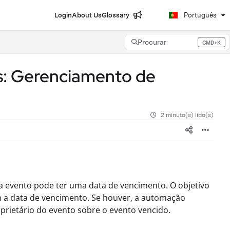
Login
About Us
Glossary
Português
Procurar
CMD+K
Press CMD+K to open search
s: Gerenciamento de
2 minuto(s) lido(s)
a evento pode ter uma data de vencimento. O objetivo
m a data de vencimento. Se houver, a automação
oprietário do evento sobre o evento vencido.