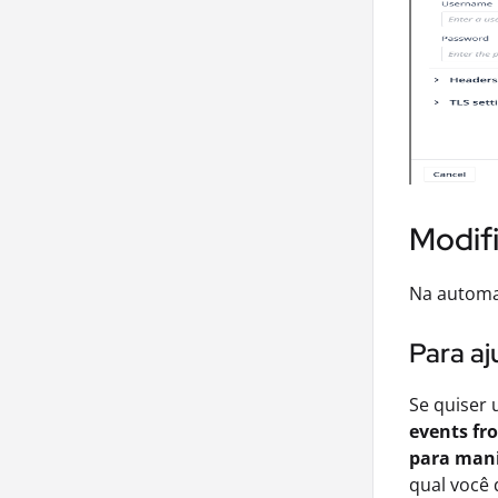
Modif
Na automa
Para aj
Se quiser 
events fr
para mani
qual você 