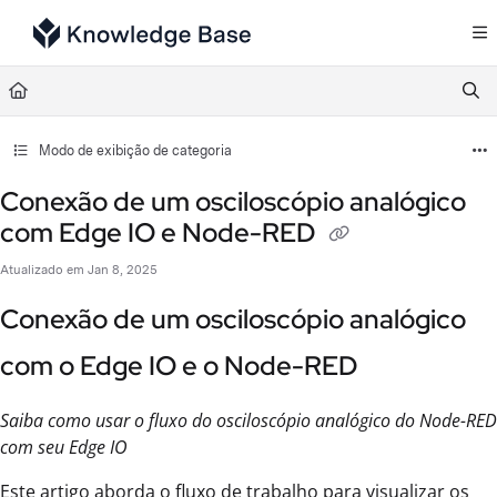
Documentation Index
Fetch the complete documentation index at:
https://support.tulip.co/llms.txt
Use this file to discover all available pages before exploring further.
Modo de exibição de categoria
Conexão de um osciloscópio analógico
com Edge IO e Node-RED
Atualizado em
Jan 8, 2025
Conexão de um osciloscópio analógico
com o Edge IO e o Node-RED
Saiba como usar o fluxo do osciloscópio analógico do Node-RED
com seu Edge IO
Este artigo aborda o fluxo de trabalho para visualizar os