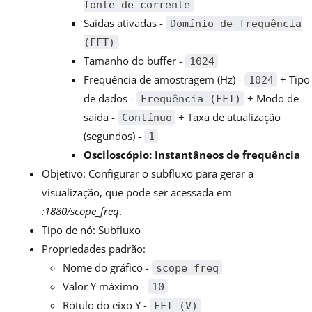
fonte de corrente
Saídas ativadas -
Domínio de frequência
(FFT)
Tamanho do buffer -
1024
Frequência de amostragem (Hz) -
+ Tipo
1024
de dados -
+ Modo de
Frequência (FFT)
saída -
+ Taxa de atualização
Contínuo
(segundos) -
1
Osciloscópio: Instantâneos de frequência
Objetivo: Configurar o subfluxo para gerar a
visualização, que pode ser acessada em
:1880/scope_freq
.
Tipo de nó: Subfluxo
Propriedades padrão:
Nome do gráfico -
scope_freq
Valor Y máximo -
10
Rótulo do eixo Y -
FFT (V)