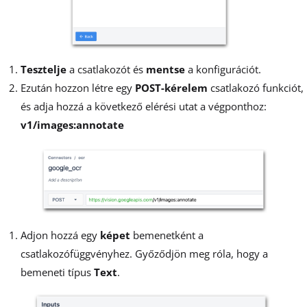
Tesztelje
a csatlakozót és
mentse
a konfigurációt.
Ezután hozzon létre egy
POST-kérelem
csatlakozó funkciót,
és adja hozzá a következő elérési utat a végponthoz:
v1/images:annotate
Adjon hozzá egy
képet
bemenetként a
csatlakozófüggvényhez. Győződjön meg róla, hogy a
bemeneti típus
Text
.