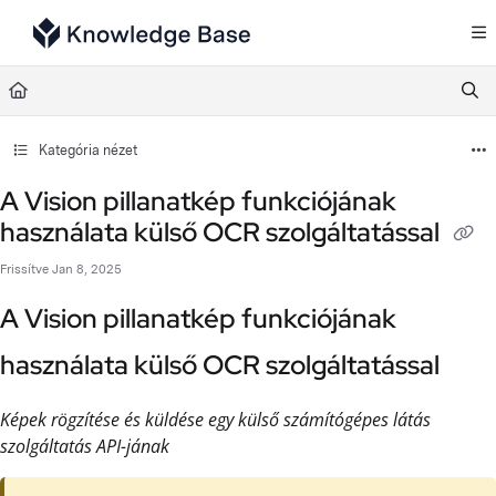
Documentation Index
Fetch the complete documentation index at:
https://support.tulip.co/llms.txt
Use this file to discover all available pages before exploring further.
Kategória nézet
A Vision pillanatkép funkciójának
használata külső OCR szolgáltatással
Frissítve
Jan 8, 2025
A Vision pillanatkép funkciójának
használata külső OCR szolgáltatással
Képek rögzítése és küldése egy külső számítógépes látás
szolgáltatás API-jának