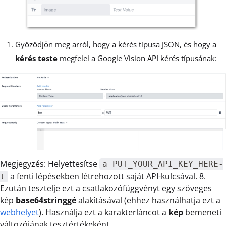
Győződjön meg arról, hogy a kérés típusa JSON, és hogy a
kérés
teste
megfelel a Google Vision API kérés típusának:
Megjegyzés: Helyettesítse
a PUT_YOUR_API_KEY_HERE-
a fenti lépésekben létrehozott saját API-kulcsával. 8.
t
Ezután tesztelje ezt a csatlakozófüggvényt egy szöveges
kép
base64stringgé
alakításával (ehhez használhatja ezt a
webhelyet
). Használja ezt a karakterláncot a
kép
bemeneti
változójának tesztértékeként.