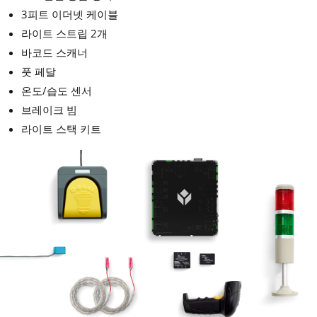
3피트 이더넷 케이블
라이트 스트립 2개
바코드 스캐너
풋 페달
온도/습도 센서
브레이크 빔
라이트 스택 키트