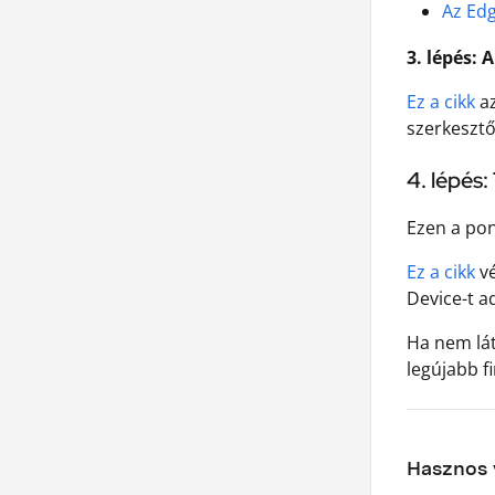
Az Edg
3. lépés:
Ez a cikk
az
szerkesztő
4. lépés
Ezen a pon
Ez a cikk
vé
Device-t a
Ha nem lát
legújabb f
Hasznos v