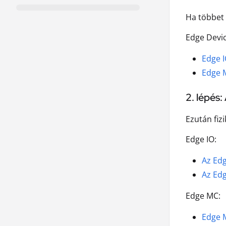
Ha többet 
Edge Devic
Edge 
Edge 
2. lépés:
Ezután fizi
Edge IO:
Az Edg
Az Edg
Edge MC:
Edge M