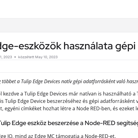
.txt
dge-eszközök használata gépi
1, 2023
közzétett May 10, 2023
többet a Tulip Edge Devices natív gépi adatforrásként való hasz
l kezdve a Tulip Edge Devices már natívan is használható a 
is Tulip Edge Device beszerzéséhez és gépi adatforrásként v
, egyéni címkéket hozhat létre a Node RED-ben, és ezeket l
: Tulip Edge eszköz beszerzése a Node-RED segítsé
ge IO, mind az Edge MC támogatja a Node-RED-et.