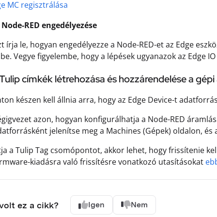
e MC regisztrálása
 A Node-RED engedélyezése
t írja le, hogyan engedélyezze a Node-RED-et az Edge eszk
be. Vegye figyelembe, hogy a lépések ugyanazok az Edge IO
: Tulip címkék létrehozása és hozzárendelése a gép
ton készen kell állnia arra, hogy az Edge Device-t adatforr
gigvezet azon, hogyan konfigurálhatja a Node-RED áramlásá
datforrásként jelenítse meg a Machines (Gépek) oldalon, és
ja a Tulip Tag csomópontot, akkor lehet, hogy frissítenie ke
irmware-kiadásra való frissítésre vonatkozó utasításokat
eb
olt ez a cikk?
Igen
Nem