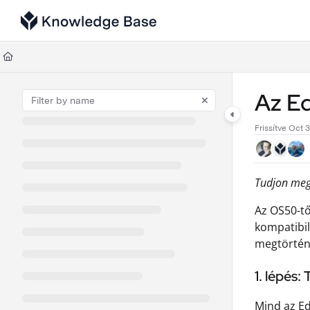
Documentation Index
Fetch the complete documentation index at:
https://support.tulip.co/llms
Use this file to discover all available pages before exploring further.
Az E
Frissítve
Oct 3
Tudjon meg 
Az OS50-tő
kompatibil
megtörtént
1. lépés
Mind az Ed