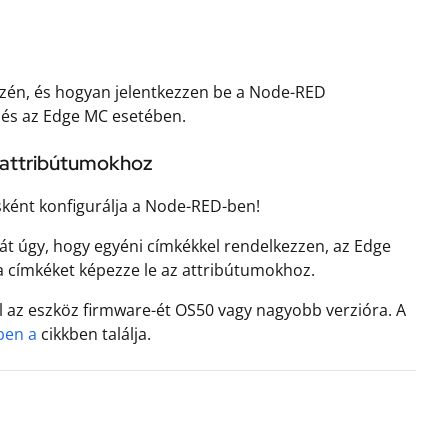
özén, és hogyan jelentkezzen be a Node-RED
 és az Edge MC esetében.
i attribútumokhoz
ásként konfigurálja a Node-RED-ben!
t úgy, hogy egyéni címkékkel rendelkezzen, az Edge
 a címkéket képezze le az attribútumokhoz.
ll az eszköz firmware-ét OS50 vagy nagyobb verzióra. A
ben a
cikkben találja.