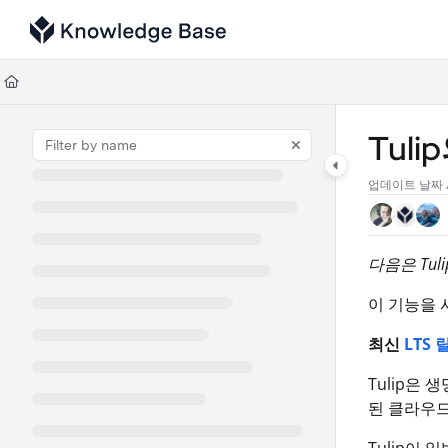
Documentation Index
Fetch the complete documentation index at:
https://support.tulip.co/llms
Use this file to discover all available pages before exploring further.
Tul
업데이트 날짜
다음은 Tu
이 기능을 
최신
LTS
Tulip은 
된 클라우드