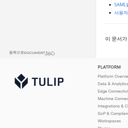
SAM
사용자 
이 문서가
동력으로
PLATFORM
Platform Overvi
Data & Analytic
Edge Connectivi
Machine Connect
Integrations & 
GxP & Complia
Workspaces