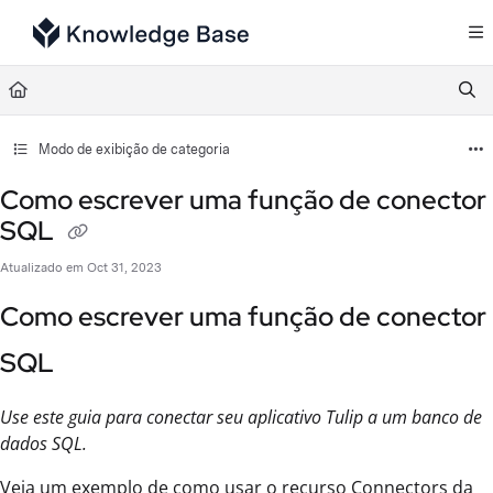
Documentation Index
Fetch the complete documentation index at:
https://support.tulip.co/llms.txt
Use this file to discover all available pages before exploring further.
Modo de exibição de categoria
Como escrever uma função de conector
SQL
Atualizado em
Oct 31, 2023
Como escrever uma função de conector
SQL
Use este guia para conectar seu aplicativo Tulip a um banco de
dados SQL.
Veja um exemplo de como usar o recurso Connectors da