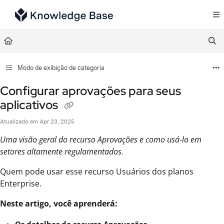
Documentation Index
Fetch the complete documentation index at:
https://support.tulip.co/llms.txt
Use this file to discover all available pages before exploring further.
Modo de exibição de categoria
Configurar aprovações para seus
aplicativos
Atualizado em
Apr 23, 2025
Uma visão geral do recurso Aprovações e como usá-lo em
setores altamente regulamentados.
Quem pode usar esse recurso Usuários dos planos
Enterprise.
Neste artigo, você aprenderá: