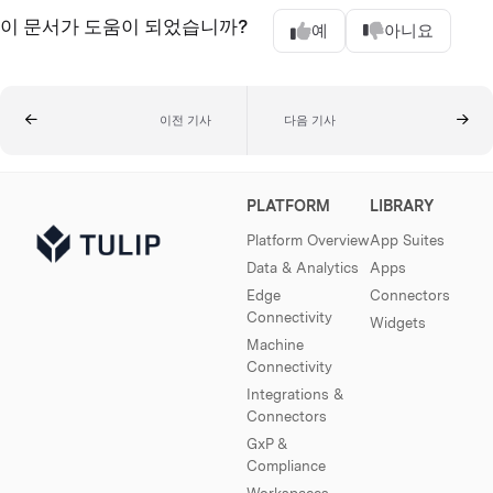
이 문서가 도움이 되었습니까?
예
아니요
이전 기사
다음 기사
PLATFORM
LIBRARY
Platform Overview
App Suites
Data & Analytics
Apps
Edge
Connectors
Connectivity
Widgets
Machine
Connectivity
Integrations &
Connectors
GxP &
Compliance
Workspaces