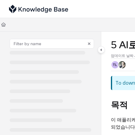
Documentation Index
Fetch the complete documentation index at:
https://support.tulip.co/llms
Use this file to discover all available pages before exploring further.
5 A
업데이트 날짜
TL
To downl
목적
이 애플리케
되었습니다