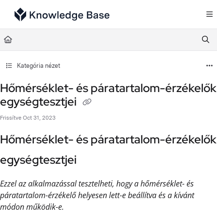
Documentation Index
Fetch the complete documentation index at:
https://support.tulip.co/llms.txt
Use this file to discover all available pages before exploring further.
Kategória nézet
Hőmérséklet- és páratartalom-érzékelők
egységtesztjei
Frissítve
Oct 31, 2023
Hőmérséklet- és páratartalom-érzékelők
egységtesztjei
Ezzel az alkalmazással tesztelheti, hogy a hőmérséklet- és
páratartalom-érzékelő helyesen lett-e beállítva és a kívánt
módon működik-e.