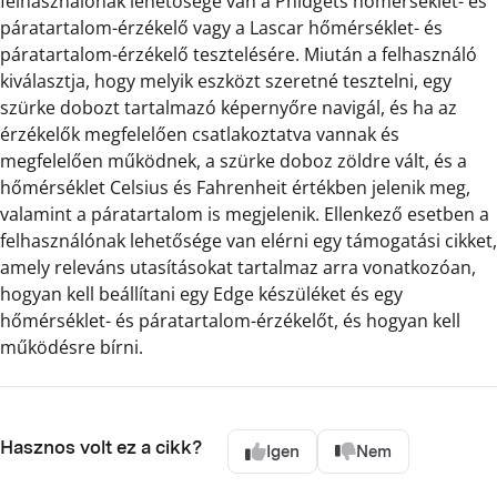
felhasználónak lehetősége van a Phidgets hőmérséklet- és
páratartalom-érzékelő vagy a Lascar hőmérséklet- és
páratartalom-érzékelő tesztelésére. Miután a felhasználó
kiválasztja, hogy melyik eszközt szeretné tesztelni, egy
szürke dobozt tartalmazó képernyőre navigál, és ha az
érzékelők megfelelően csatlakoztatva vannak és
megfelelően működnek, a szürke doboz zöldre vált, és a
hőmérséklet Celsius és Fahrenheit értékben jelenik meg,
valamint a páratartalom is megjelenik. Ellenkező esetben a
felhasználónak lehetősége van elérni egy támogatási cikket,
amely releváns utasításokat tartalmaz arra vonatkozóan,
hogyan kell beállítani egy Edge készüléket és egy
hőmérséklet- és páratartalom-érzékelőt, és hogyan kell
működésre bírni.
Hasznos volt ez a cikk?
Igen
Nem