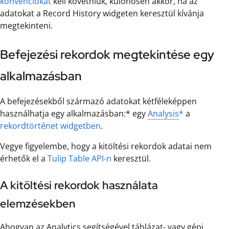
konvenciókat
kell követniük, különösen akkor, ha az
adatokat a Record History widgeten keresztül kívánja
megtekinteni.
Befejezési rekordok megtekintése egy
alkalmazásban
A befejezésekből származó adatokat kétféleképpen
használhatja egy alkalmazásban:* egy
Analysis
*
a
rekordtörténet widgetben
.
Vegye figyelembe, hogy a kitöltési rekordok adatai nem
érhetők el a
Tulip Table API-n
keresztül.
A kitöltési rekordok használata
elemzésekben
Ahogyan az Analytics segítségével táblázat- vagy gépi