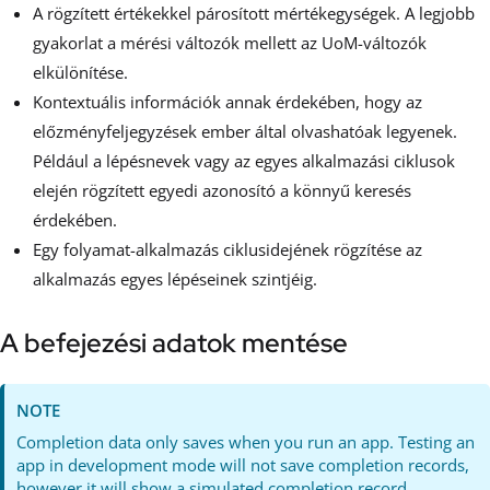
A rögzített értékekkel párosított mértékegységek. A legjobb
gyakorlat a mérési változók mellett az UoM-változók
elkülönítése.
Kontextuális információk annak érdekében, hogy az
előzményfeljegyzések ember által olvashatóak legyenek.
Például a lépésnevek vagy az egyes alkalmazási ciklusok
elején rögzített egyedi azonosító a könnyű keresés
érdekében.
Egy folyamat-alkalmazás ciklusidejének rögzítése az
alkalmazás egyes lépéseinek szintjéig.
A befejezési adatok mentése
NOTE
Completion data only saves when you run an app. Testing an
app in development mode will not save completion records,
however it will show a simulated completion record.