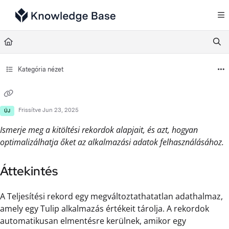
Documentation Index
Fetch the complete documentation index at:
https://support.tulip.co/llms.txt
Use this file to discover all available pages before exploring further.
Kategória nézet
Frissítve
Jun 23, 2025
ÚJ
Ismerje meg a kitöltési rekordok alapjait, és azt, hogyan
optimalizálhatja őket az alkalmazási adatok felhasználásához.
Áttekintés
A Teljesítési rekord egy megváltoztathatatlan adathalmaz,
amely egy Tulip alkalmazás értékeit tárolja. A rekordok
automatikusan elmentésre kerülnek, amikor egy