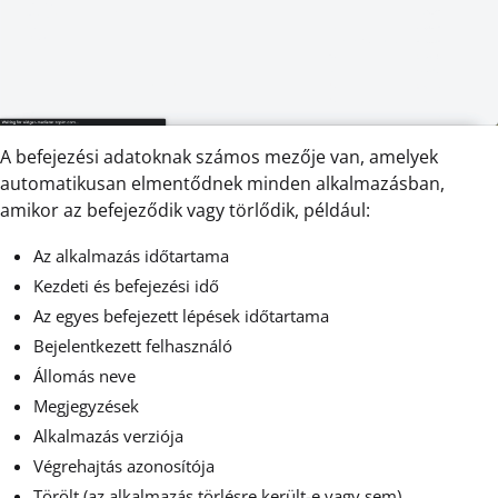
A befejezési adatoknak számos mezője van, amelyek
automatikusan elmentődnek minden alkalmazásban,
amikor az befejeződik vagy törlődik, például:
Az alkalmazás időtartama
Kezdeti és befejezési idő
Az egyes befejezett lépések időtartama
Bejelentkezett felhasználó
Állomás neve
Megjegyzések
Alkalmazás verziója
Végrehajtás azonosítója
Törölt (az alkalmazás törlésre került-e vagy sem)