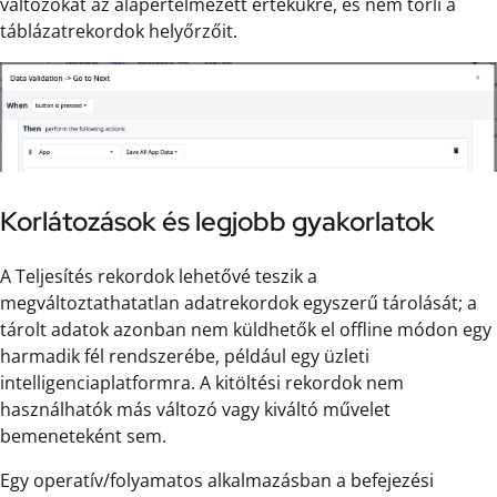
változókat az alapértelmezett értékükre, és nem törli a
táblázatrekordok helyőrzőit.
Korlátozások és legjobb gyakorlatok
A Teljesítés rekordok lehetővé teszik a
megváltoztathatatlan adatrekordok egyszerű tárolását; a
tárolt adatok azonban nem küldhetők el offline módon egy
harmadik fél rendszerébe, például egy üzleti
intelligenciaplatformra. A kitöltési rekordok nem
használhatók más változó vagy kiváltó művelet
bemeneteként sem.
Egy operatív/folyamatos alkalmazásban a befejezési