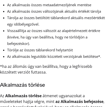
Az alkalmazás összes metaadatmezőjének mentése
Az alkalmazás összes változójának aktuális értékét tárolja
Tárolja az összes betöltött táblarekord aktuális mezőértékét
egy időbélyegzővel.
Visszaállítja az összes változót az alapértelmezett értékre
(kivéve, ha úgy van beállítva, hogy ne törlődjön a
befejezéskor).
Törölje az összes táblarekord helytartóit
Az alkalmazás legutóbbi közzétett verziójának betöltése*.
*ha az állomás úgy van beállítva, hogy a legfrissebb
közzétett verziót futtassa.
Alkalmazás törlése
Az
Alkalmazás törlése
átmenet ugyanazokat a
műveleteket hajtja végre, mint
az Alkalmazás befejezése
,