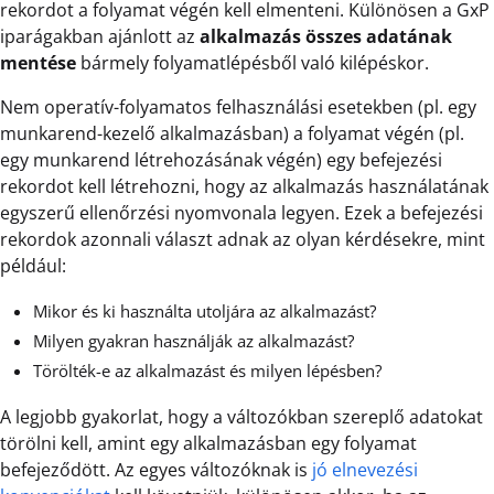
rekordot a folyamat végén kell elmenteni. Különösen a GxP
iparágakban ajánlott az
alkalmazás összes adatának
mentése
bármely folyamatlépésből való kilépéskor.
Nem operatív-folyamatos felhasználási esetekben (pl. egy
munkarend-kezelő alkalmazásban) a folyamat végén (pl.
egy munkarend létrehozásának végén) egy befejezési
rekordot kell létrehozni, hogy az alkalmazás használatának
egyszerű ellenőrzési nyomvonala legyen. Ezek a befejezési
rekordok azonnali választ adnak az olyan kérdésekre, mint
például:
Mikor és ki használta utoljára az alkalmazást?
Milyen gyakran használják az alkalmazást?
Törölték-e az alkalmazást és milyen lépésben?
A legjobb gyakorlat, hogy a változókban szereplő adatokat
törölni kell, amint egy alkalmazásban egy folyamat
befejeződött. Az egyes változóknak is
jó elnevezési