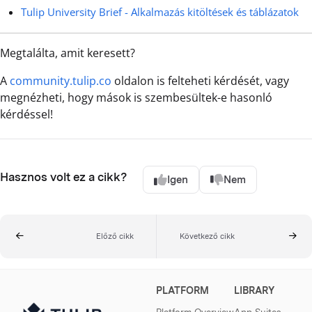
Tulip University Brief - Alkalmazás kitöltések és táblázatok
Megtalálta, amit keresett?
A
community.tulip.co
oldalon is felteheti kérdését, vagy
megnézheti, hogy mások is szembesültek-e hasonló
kérdéssel!
Hasznos volt ez a cikk?
Igen
Nem
Előző cikk
Következő cikk
PLATFORM
LIBRARY
Platform Overview
App Suites