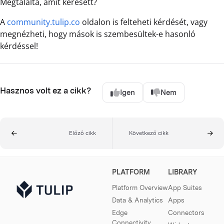
Megtalálta, amit keresett?
A
community.tulip.co
oldalon is felteheti kérdését, vagy
megnézheti, hogy mások is szembesültek-e hasonló
kérdéssel!
Hasznos volt ez a cikk?
Igen
Nem
Előző cikk
Következő cikk
PLATFORM
LIBRARY
Platform Overview
App Suites
Data & Analytics
Apps
Edge
Connectors
Connectivity