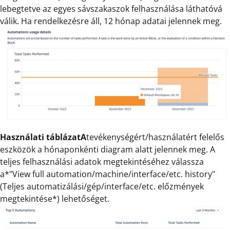
lebegtetve az egyes sávszakaszok felhasználása láthatóvá
válik. Ha rendelkezésre áll, 12 hónap adatai jelennek meg.
Használati táblázatA
tevékenységért/használatért felelős
eszközök a hónaponkénti diagram alatt jelennek meg. A
teljes felhasználási adatok megtekintéséhez válassza
a*"View full automation/machine/interface/etc. history"
(Teljes automatizálási/gép/interface/etc. előzmények
megtekintése*) lehetőséget.