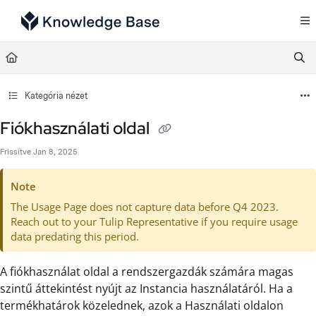
Documentation Index
Fetch the complete documentation index at:
https://support.tulip.co/llms.txt
Use this file to discover all available pages before exploring further.
Kategória nézet
Fiókhasználati oldal
Frissítve
Jan 8, 2025
Note
The Usage Page does not capture data before Q4 2023.
Reach out to your Tulip Representative if you require usage
data predating this period.
A fiókhasználat oldal a rendszergazdák számára magas
szintű áttekintést nyújt az Instancia használatáról. Ha a
termékhatárok közelednek, azok a Használati oldalon