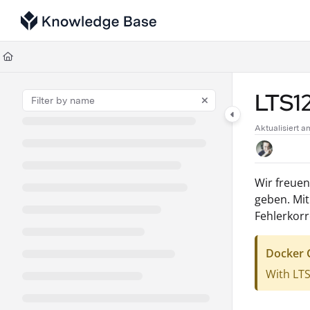
Documentation Index
Fetch the complete documentation index at:
https://support.tulip.co/llms
Use this file to discover all available pages before exploring further.
LTS1
Aktualisiert 
Wir freuen
geben. Mit
Fehlerkorr
Docker
With LT