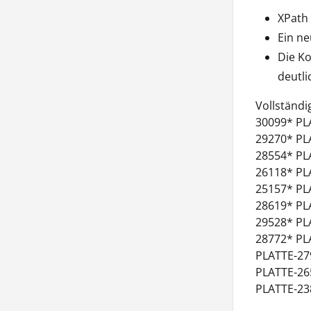
XPath
Ein ne
Die Ko
deutli
Vollständi
30099* PL
29270* PL
28554* PL
26118* PL
25157* PL
28619* PL
29528* PL
28772* PL
PLATTE-27
PLATTE-26
PLATTE-23