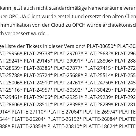
 kann jetzt auch nicht standardmäßige Namensräume verar
uer OPC UA Client wurde erstellt und ersetzt den alten Clien
mmunikation von der Cloud zu OPCH wurde architektonisch 
ch verbessert wurde.
ge Liste der Tickets in dieser Version:* PLAT-30650* PLAT
AT-29956* PLAT-29738* PLAT-29707* PLAT-29682* PLAT-296
AT-29241* PLAT-29145* PLAT-29091* PLAT-28806* PLAT-288
AT-28539* PLAT-28386* PLAT-27877* PLAT-27415* PLAT-272
AT-25788* PLAT-25724* PLAT-25688* PLAT-25514* PLAT-255
AT-25006* PLAT-24910* PLAT-24761* PLAT-24760* PLAT-245
AT-25116* PLAT-24957* PLAT-30592* PLAT-30429* PLAT-299
AT-29461* PLAT-29406* PLAT-29251* PLAT-29239* PLAT-292
AT-28606* PLAT-28511* PLAT-28398* PLAT-28299* PLAT-28
914* PLATTE-27110* PLATTE-27064* PLATTE-26974* PLATTE
544* PLATTE-26204* PLATTE-26192* PLATTE-26084* PLATTE
888* PLATTE-23854* PLATTE-23810* PLATTE-18624* PLATTE