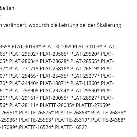
beiten.
t.
verändert, wodurch die Leistung bei der Skalierung
-30355* PLAT-30143* PLAT-30105* PLAT-30103* PLAT-
65* PLAT-29592* PLAT-29585* PLAT-29520* PLAT-
05* PLAT-28634* PLAT-28628* PLAT-28555* PLAT-
37* PLAT-27171* PLAT-26816* PLAT-26519* PLAT-
07* PLAT-25465* PLAT-25435* PLAT-25277* PLAT-
70* PLAT-24440* PLAT-18871* PLAT-11360* PLAT-
61* PLAT-29890* PLAT-29744* PLAT-29590* PLAT-
26* PLAT-29161* PLAT-29055* PLAT-28927* PLAT-
156* PLAT-28111* PLATTE-28035* PLATTE-27959*
-26961* PLATTE-26876* PLATTE-26863* PLATTE-26836*
-25936* PLATTE-25553* PLATTE-25319* PLATTE-24388*
-17089* PLATTE-16524* PLATTE-16522