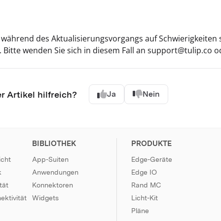
e während des Aktualisierungsvorgangs auf Schwierigkeite
 Bitte wenden Sie sich in diesem Fall an support@tulip.co o
r Artikel hilfreich?
Ja
Nein
BIBLIOTHEK
PRODUKTE
icht
App-Suiten
Edge-Geräte
k
Anwendungen
Edge IO
tät
Konnektoren
Rand MC
ktivität
Widgets
Licht-Kit
Pläne