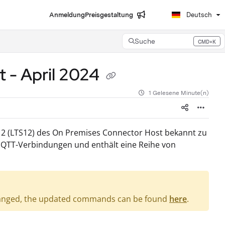
Anmeldung
Preisgestaltung
Deutsch
Suche
CMD+K
Press CMD+K to open search
 - April 2024
1 Gelesene Minute(n)
 12 (LTS12) des On Premises Connector Host bekannt zu
 MQTT-Verbindungen und enthält eine Reihe von
hanged, the updated commands can be found
here
.