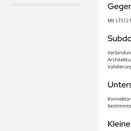
Gegen
Mit LTS12 
Subdo
Verbindung
Architektu
Validierun
Unters
Konnektore
bestimmte 
Klein