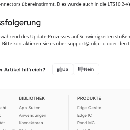
nnectors übereinstimmt. Dies wurde auch in die LTS10.2-V
ssfolgerung
e während des Update-Prozesses auf Schwierigkeiten stoße
 Bitte kontaktieren Sie es über support@tulip.co oder den Li
r Artikel hilfreich?
Ja
Nein
BIBLIOTHEK
PRODUKTE
icht
App-Suiten
Edge-Geräte
k
Anwendungen
Edge IO
tät
Konnektoren
Rand MC