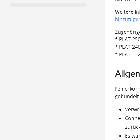
Weitere In
hinzufüge
Zugehörige
* PLAT-25
* PLAT-24
* PLATTE-
Allge
Fehlerkorr
gebündelt.
Verwei
Connec
zurück
Es wur