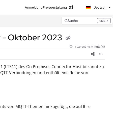
Anmeldung
Preisgestaltung
Deutsch
Suche
CMD+K
Press CMD+K to open search
t - Oktober 2023
1 Gelesene Minute(n)
 11 (LTS11) des On Premises Connector Host bekannt zu
 MQTT-Verbindungen und enthält eine Reihe von
ents von MQTT-Themen hinzugefügt, die auf Ihre