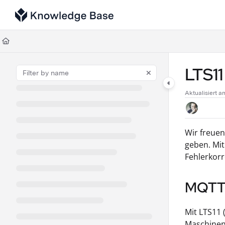
Documentation Index
Fetch the complete documentation index at:
https://support.tulip.co/llms
Use this file to discover all available pages before exploring further.
LTS1
Aktualisiert 
Wir freuen
geben. Mit
Fehlerkorr
MQTT-
Mit LTS11
Maschinen