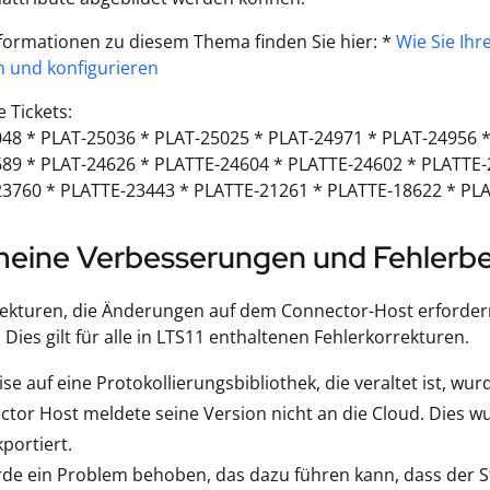
formationen zu diesem Thema finden Sie hier: *
Wie Sie Ihr
n und konfigurieren
 Tickets:
048 * PLAT-25036 * PLAT-25025 * PLAT-24971 * PLAT-24956 
689 * PLAT-24626 * PLATTE-24604 * PLATTE-24602 * PLATTE
23760 * PLATTE-23443 * PLATTE-21261 * PLATTE-18622 * PL
meine Verbesserungen und Fehler
ekturen, die Änderungen auf dem Connector-Host erfordern
 Dies gilt für alle in LTS11 enthaltenen Fehlerkorrekturen.
se auf eine Protokollierungsbibliothek, die veraltet ist, wur
tor Host meldete seine Version nicht an die Cloud. Dies w
portiert.
de ein Problem behoben, das dazu führen kann, dass der St