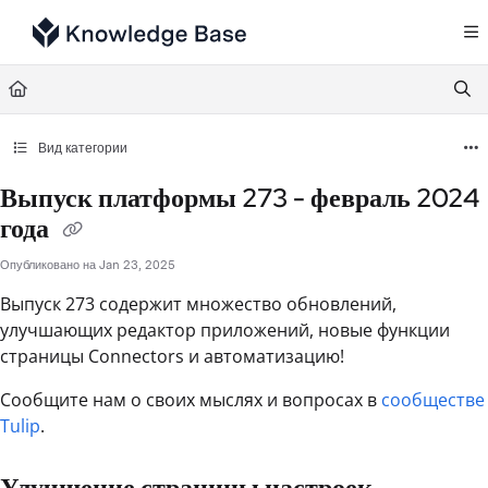
Documentation Index
Fetch the complete documentation index at:
https://support.tulip.co/llms.txt
Use this file to discover all available pages before exploring further.
Вид категории
Выпуск платформы 273 - февраль 2024
года
Опубликовано на Jan 23, 2025
Выпуск 273 содержит множество обновлений,
улучшающих редактор приложений, новые функции
страницы Connectors и автоматизацию!
Сообщите нам о своих мыслях и вопросах в
сообществе
Tulip
.
Улучшение страницы настроек