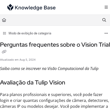
Documentation Index
Fetch the complete documentation index at:
https://support.tulip.co/llms.txt
Use this file to discover all available pages before exploring further.
Modo de exibição de categoria
Perguntas frequentes sobre o Vision Trial
Atualizado em
Aug 5, 2024
Saiba como se inscrever na Visão Computacional da Tulip
Avaliação da Tulip Vision
Para planos profissionais e superiores, você pode fazer
login e criar quantas configurações de câmera, detectores,
câmeras IP ou modelos desejar. Você pode implementar a