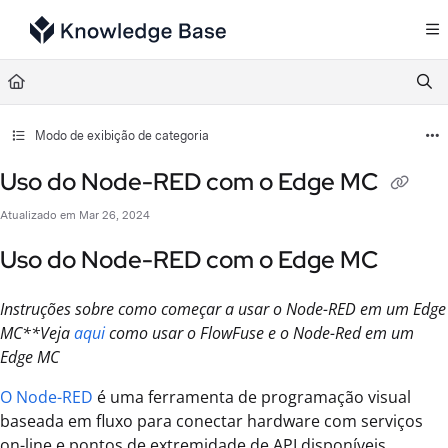
Documentation Index
Fetch the complete documentation index at:
https://support.tulip.co/llms.txt
Use this file to discover all available pages before exploring further.
Modo de exibição de categoria
Uso do Node-RED com o Edge MC
Atualizado em
Mar 26, 2024
Uso do Node-RED com o Edge MC
Instruções sobre como começar a usar o Node-RED em um Edge
MC**Veja
aqui
como usar o FlowFuse e o Node-Red em um
Edge MC
O Node-RED
é uma ferramenta de programação visual
baseada em fluxo para conectar hardware com serviços
on-line e pontos de extremidade de API disponíveis.