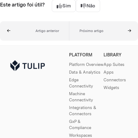
Este artigo foi útil?
Sim
Não
Artigo anterior
Próximo artigo
PLATFORM
LIBRARY
Platform Overview
App Suites
Data & Analytics
Apps
Edge
Connectors
Connectivity
Widgets
Machine
Connectivity
Integrations &
Connectors
GxP &
Compliance
Workspaces