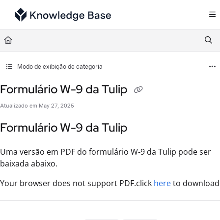
Documentation Index
Fetch the complete documentation index at:
https://support.tulip.co/llms.txt
Use this file to discover all available pages before exploring further.
Modo de exibição de categoria
Formulário W-9 da Tulip
Atualizado em
May 27, 2025
Formulário W-9 da Tulip
Uma versão em PDF do formulário W-9 da Tulip pode ser
baixada abaixo.
Your browser does not support PDF.click
here
to download