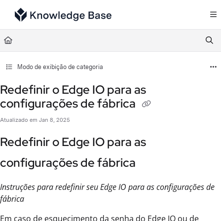
Documentation Index
Fetch the complete documentation index at:
https://support.tulip.co/llms.txt
Use this file to discover all available pages before exploring further.
Modo de exibição de categoria
Redefinir o Edge IO para as
configurações de fábrica
Atualizado em
Jan 8, 2025
Redefinir o Edge IO para as
configurações de fábrica
Instruções para redefinir seu Edge IO para as configurações de
fábrica
Em caso de esquecimento da senha do Edge IO ou de