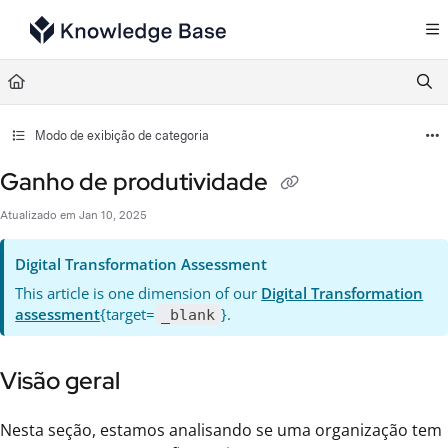
Documentation Index
Fetch the complete documentation index at:
https://support.tulip.co/llms.txt
Use this file to discover all available pages before exploring further.
Modo de exibição de categoria
Ganho de produtividade
Atualizado em
Jan 10, 2025
Digital Transformation Assessment
This article is one dimension of our
Digital Transformation
assessment
{target=
}.
_blank
Visão geral
Nesta seção, estamos analisando se uma organização tem