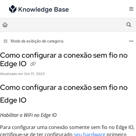
Documentation Index
Fetch the complete documentation index at:
https://support.tulip.co/llms.txt
Use this file to discover all available pages before exploring further.
Modo de exibição de categoria
Como configurar a conexão sem fio no
Edge IO
Atualizado em
Oct 31, 2023
Como configurar a conexão sem fio no
Edge IO
Habilitar o WiFi no Edge IO
Para configurar uma conexão somente sem fio no Edge IO,
certifique-se de ter configurado
seu hardware
primeiro