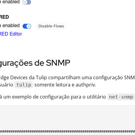
gurações de SNMP
Edge Devices da Tulip compartilham uma configuração SN
suário
somente leitura e authpriv.
tulip
á um exemplo de configuração para o utilitário
net-snmp
################################################################