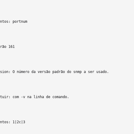
ntos: portnum

rão 161 

sion: O número da versão padrão do snmp a ser usado.

tuir: com -v na linha de comando.

ntos: 1|2c|3
