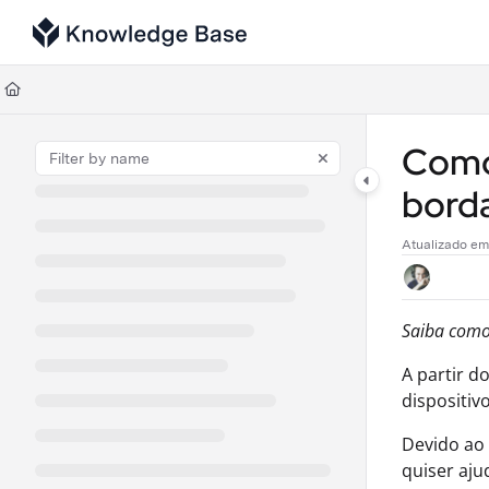
Documentation Index
Fetch the complete documentation index at:
https://support.tulip.co/llms
Use this file to discover all available pages before exploring further.
Como 
bord
Atualizado e
Saiba como 
A partir d
dispositiv
Devido ao 
quiser aju