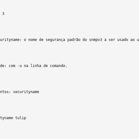
 3 

urityname: o nome de segurança padrão do snmpv3 a ser usado ao u
de: com -u na linha de comando.

ntos: securityname

tyname tulip 
