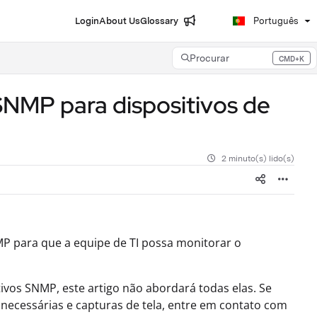
Login
About Us
Glossary
Português
Procurar
CMD+K
Press CMD+K to open search
SNMP para dispositivos de
2 minuto(s) lido(s)
MP para que a equipe de TI possa monitorar o
vos SNMP, este artigo não abordará todas elas. Se
necessárias e capturas de tela, entre em contato com