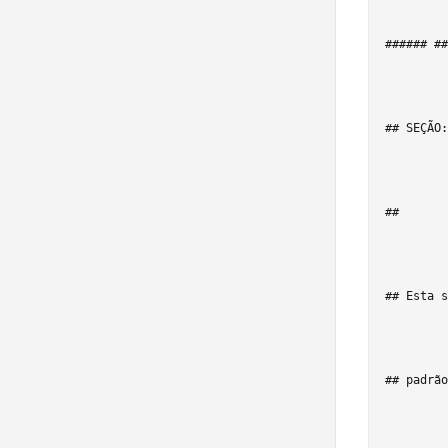
###### ##
## SEÇÃO:
## 

## Esta s
## padrão