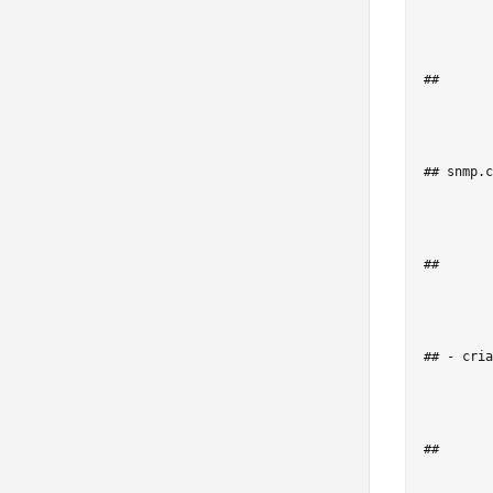
## 

## snmp.c
## 

## - cria
## 
