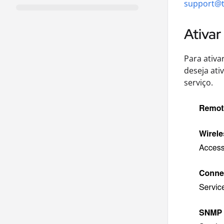
support@tu
Ativa
Para ativa
deseja ati
serviço.