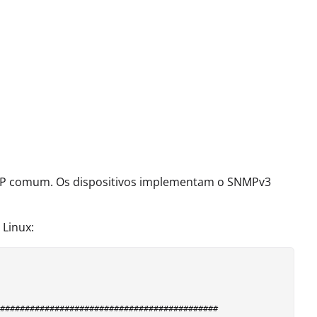
MP comum. Os dispositivos implementam o SNMPv3
Linux:
############################################
