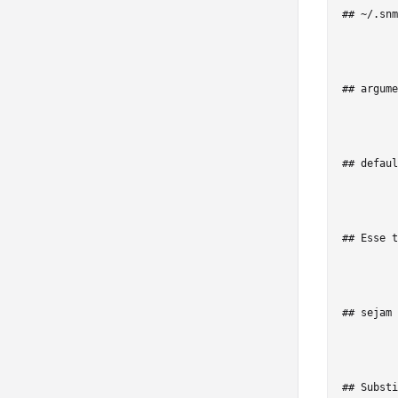
## ~/.snm
## argume
## defaul
## Esse t
## sejam 
## Substi