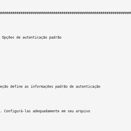
################################################################
 Opções de autenticação padrão

eção define as informações padrão de autenticação

. Configurá-las adequadamente em seu arquivo
