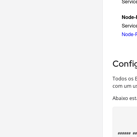
Confi
Todos os 
com um u
Abaixo est
###### ##