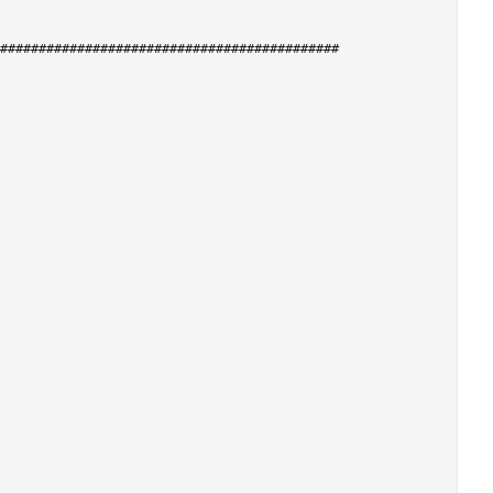
############################################
