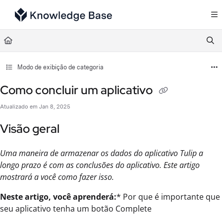
Documentation Index
Fetch the complete documentation index at:
https://support.tulip.co/llms.txt
Use this file to discover all available pages before exploring further.
Modo de exibição de categoria
Como concluir um aplicativo
Atualizado em
Jan 8, 2025
Visão geral
Uma maneira de armazenar os dados do aplicativo Tulip a
longo prazo é com as conclusões do aplicativo. Este artigo
mostrará a você como fazer isso.
Neste artigo, você aprenderá:
* Por que é importante que
seu aplicativo tenha um botão Complete