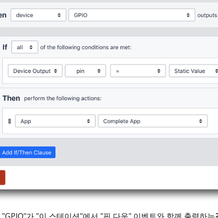
, "GPIO"가 "이 스테이션"에서 "핀 다운" 이벤트와 함께 출력하는