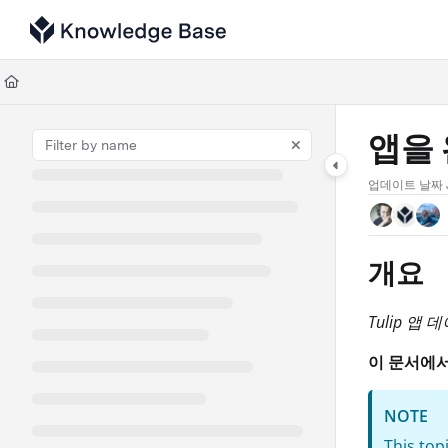
Documentation Index
Fetch the complete documentation index at:
https://support.tulip.co/llms
Use this file to discover all available pages before exploring further.
앱을
업데이트 날짜
개요
Tulip 
이 문서에
NOTE
This topi