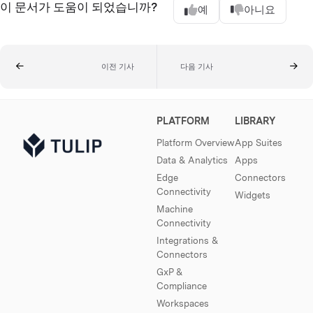
이 문서가 도움이 되었습니까?
예
아니요
이전 기사
다음 기사
PLATFORM
LIBRARY
Platform Overview
App Suites
Data & Analytics
Apps
Edge
Connectors
Connectivity
Widgets
Machine
Connectivity
Integrations &
Connectors
GxP &
Compliance
Workspaces