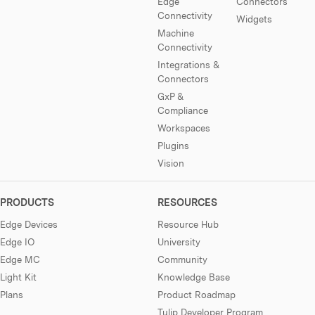
Edge
Connectors
Connectivity
Widgets
Machine
Connectivity
Integrations &
Connectors
GxP &
Compliance
Workspaces
Plugins
Vision
PRODUCTS
RESOURCES
Edge Devices
Resource Hub
Edge IO
University
Edge MC
Community
Light Kit
Knowledge Base
Plans
Product Roadmap
Tulip Developer Program