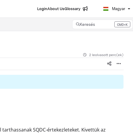
Login
About Us
Glossary
Magyar
Keresés
CMD+K
Press CMD+K to open search
2 leolvasott perc(ek)
l tarthassanak SQDC-értekezleteket. Kivettük az