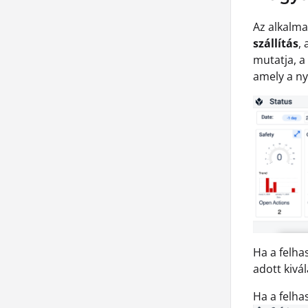
Az alkalma
szállítás
, 
mutatja, a
amely a ny
Ha a felha
adott kivá
Ha a felha