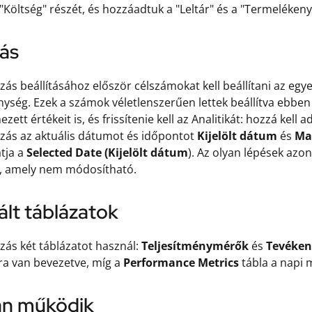
 "Költség" részét, és hozzáadtuk a "Leltár" és a "Termelékeny
tás
zás beállításához először célszámokat kell beállítani az egyes
ység. Ezek a számok véletlenszerűen lettek beállítva ebben a
zett értékeit is, és frissítenie kell az Analitikát: hozzá kel
zás az aktuális dátumot és időpontot
Kijelölt dátum
és
Ma
tja a
Selected Date (Kijelölt dátum
). Az olyan lépések azo
k, amely nem módosítható.
lt táblázatok
zás két táblázatot használ:
Teljesítménymérők
és
Tevéken
ra van bevezetve, míg a
Performance Metrics
tábla a napi 
n működik