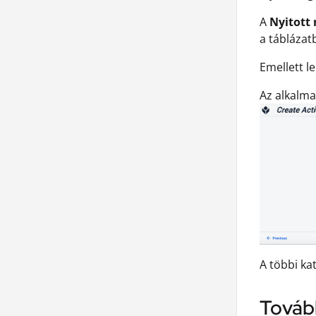
A
Nyitott
a táblázatb
Emellett l
Az alkalm
A többi ka
Tovább