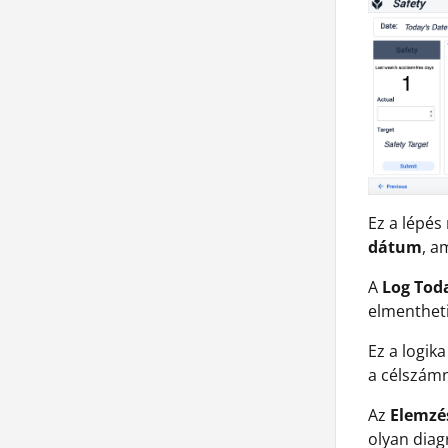
Ez a lépés
dátum
, a
A
Log Tod
elmentheti
Ez a logik
a célszámn
Az
Elemzé
olyan diag