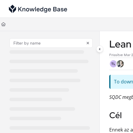
Documentation Index
Fetch the complete documentation index at:
https://support.tulip.co/llms
Use this file to discover all available pages before exploring further.
Lean
Frissítve
Mar 2
TL
To downl
SQDC megbe
Cél
Ennek az a