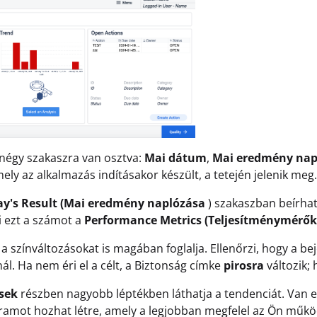
 négy szakaszra van osztva:
Mai dátum
,
Mai eredmény nap
mely az alkalmazás indításakor készült, a tetején jelenik meg.
ay's Result (Mai eredmény naplózása
) szakaszban beírhat
 ezt a számot a
Performance Metrics (Teljesítménymérők
a a színváltozásokat is magában foglalja. Ellenőrzi, hogy a
ál. Ha nem éri el a célt, a Biztonság címke
pirosra
változik; 
sek
részben nagyobb léptékben láthatja a tendenciát. Van eg
ramot hozhat létre, amely a legjobban megfelel az Ön műk