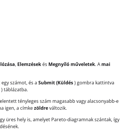
lózása
,
Elemzések
és
Megnyíló műveletek
. A
mai
 egy számot, és a
Submit (Küldés
) gombra kattintva
) táblázatba.
 bejelentett tényleges szám magasabb vagy alacsonyabb-e
ha igen, a címke
zöldre
változik.
y üres hely is, amelyet Pareto-diagramnak szántak, így
ödésének.