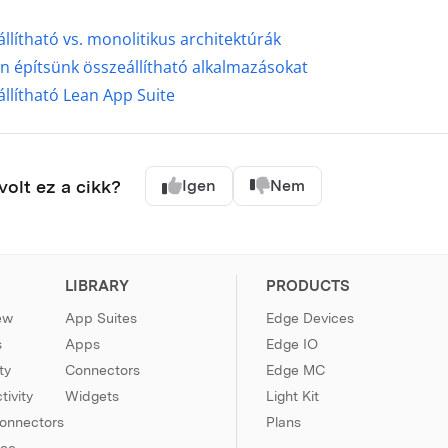
llítható vs. monolitikus architektúrák
 építsünk összeállítható alkalmazásokat
llítható Lean App Suite
olt ez a cikk?
Igen
Nem
LIBRARY
PRODUCTS
ew
App Suites
Edge Devices
s
Apps
Edge IO
ty
Connectors
Edge MC
ivity
Widgets
Light Kit
Connectors
Plans