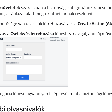
 műveletek
szakaszban a biztonsági kategóriához kapcsolódó
ól, a táblázat alatt megtekintheti annak részleteit.
ehetősége van új akciók létrehozására is a
Create Action (A
azás a
Cselekvés létrehozása
lépéshez navigál, ahol új műve
tegória lépése ugyanolyan felépítésű, mint a biztonsági lépé
i olvasnivalók