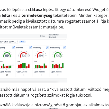
zás fő lépése a
státusz
lépés. Itt egy dátumkereső Widget é
a
leltár
és a
termelékenység
tekintetében. Minden kategória 
 másik pedig a kiválasztott dátumra rögzített számot állítja k
itott műveletek számát mutatja be.
sználó más napot választ, a "kiválasztott dátum" változó megv
lasztott dátumra rögzített számokat fogja tükrözni.
sználó kiválasztja a biztonság bővítő gombját, az alkalmazás