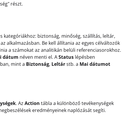
ség" részt.
 kategóriákhoz: biztonság, minőség, szállítás, leltár,
z alkalmazásban. Be kell állítania az egyes célváltozók
l adnia a számokat az analitikán belüli referenciasorokhoz.
i dátum
néven menti el. A
Status
lépésben
nban, mint a
Biztonság
,
Leltár
stb. a
Mai dátumot
ységek
. Az
Action
tábla a különböző tevékenységek
megbeszélések eredményeinek naplózását segíti.