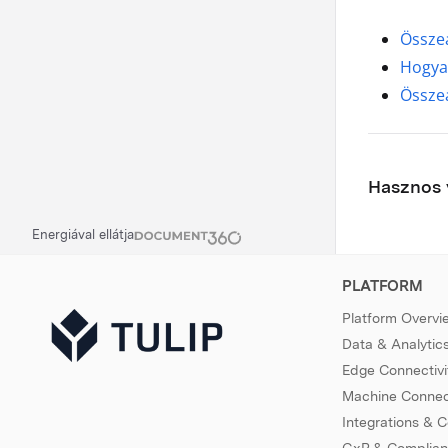
Összeá
Hogyan
Összeá
Hasznos v
Energiával ellátja
PLATFORM
Platform Overvi
Data & Analytic
Edge Connectivi
Machine Connect
Integrations & 