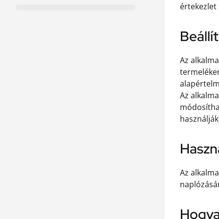
értekezlet
Beállí
Az alkalma
termeléken
alapértelme
Az alkalma
módosítha
használjá
Haszná
Az alkalma
naplózásá
Hogya